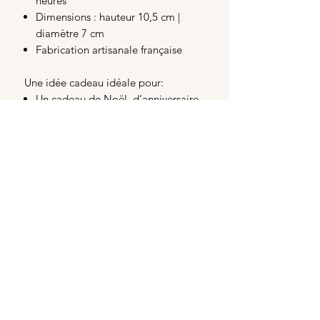
heures
Dimensions : hauteur 10,5 cm |
diamètre 7 cm
Fabrication artisanale française
Une idée cadeau idéale pour:
Un cadeau de Noël, d’anniversaire
ou de remerciement
Créer une ambiance cocooning et
apaisante à la maison
Les amateurs de produits
artisanaux, éthiques et locaux
Les passionnés de senteurs
naturelles
Conseils d’utilisation
Pour garantir une combustion
optimale et une diffusion parfaite du
parfum
Lors de la première utilisation,