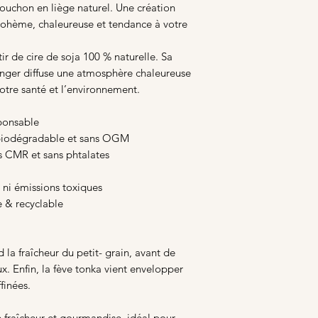
ouchon en liège naturel. Une création
bohème, chaleureuse et tendance à votre
ir de cire de soja 100 % naturelle. Sa
anger diffuse une atmosphère chaleureuse
votre santé et l’environnement.
ponsable
 biodégradable et sans OGM
s CMR et sans phtalates
 ni émissions toxiques
e & recyclable
la fraîcheur du petit- grain, avant de
ux. Enfin, la fève tonka vient envelopper
finées.
e fraîcheur et gourmandise, idéal pour