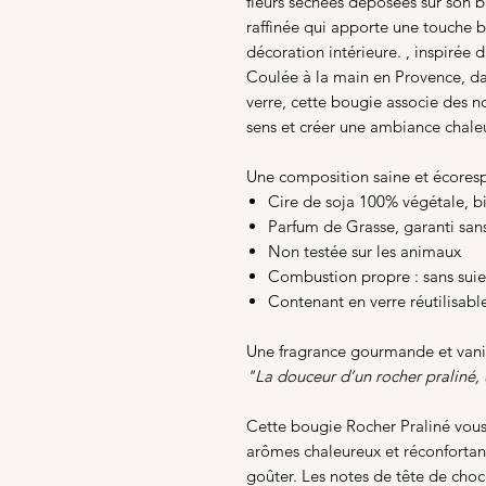
fleurs séchées déposées sur son b
raffinée qui apporte une touche 
décoration intérieure. , inspirée 
Coulée à la main en Provence, d
verre, cette bougie associe des no
sens et créer une ambiance chaleu
Une composition saine et écores
Cire de soja 100% végétale, 
Parfum de Grasse, garanti san
Non testée sur les animaux
Combustion propre : sans suie
Contenant en verre réutilisabl
Une fragrance gourmande et vani
"La douceur d’un rocher praliné, 
Cette bougie Rocher Praliné vou
arômes chaleureux et réconfortant
goûter. Les notes de tête de cho