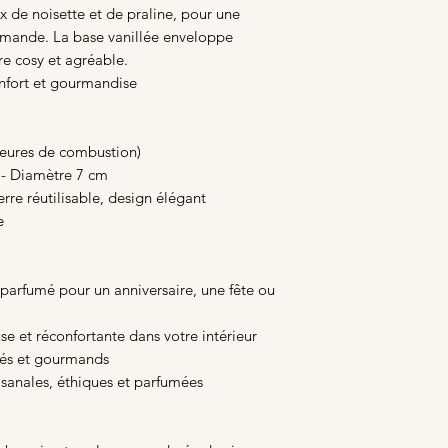
 de noisette et de praline, pour une
urmande. La base vanillée enveloppe
e cosy et agréable.
nfort et gourmandise
 heures de combustion)
 - Diamètre 7 cm
re réutilisable, design élégant
e
parfumé pour un anniversaire, une fête ou
e et réconfortante dans votre intérieur
rés et gourmands
isanales, éthiques et parfumées