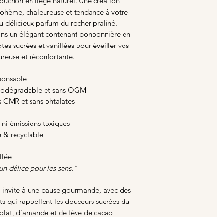
ouchon en liège naturel. Une création
bohème, chaleureuse et tendance à votre
du délicieux parfum du rocher praliné.
ans un élégant contenant bonbonnière en
tes sucrées et vanillées pour éveiller vos
reuse et réconfortante.
ponsable
biodégradable et sans OGM
s CMR et sans phtalates
 ni émissions toxiques
e & recyclable
llée
un délice pour les sens."
s invite à une pause gourmande, avec des
s qui rappellent les douceurs sucrées du
colat, d’amande et de fève de cacao