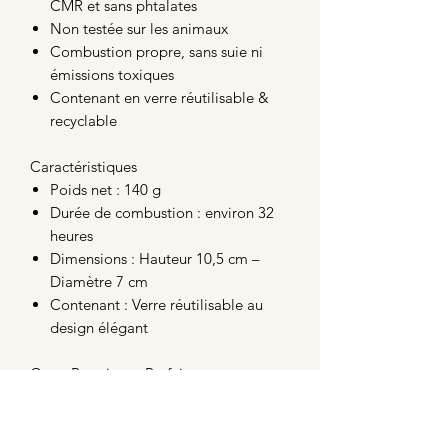
CMR et sans phtalates
Non testée sur les animaux
Combustion propre, sans suie ni
émissions toxiques
Contenant en verre réutilisable &
recyclable
Caractéristiques
Poids net : 140 g
Durée de combustion : environ 32
heures
Dimensions : Hauteur 10,5 cm –
Diamètre 7 cm
Contenant : Verre réutilisable au
design élégant
Cette Bougie est Parfaite pour :
Créer une ambiance élégante et
chaleureuse
Offrir un cadeau parfumé raffiné