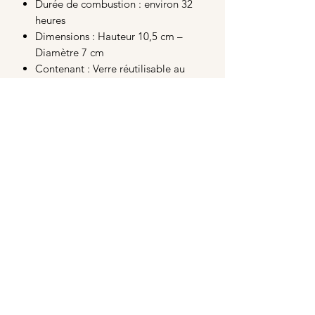
Durée de combustion : environ 32
heures
Dimensions : Hauteur 10,5 cm –
Diamètre 7 cm
Contenant : Verre réutilisable au
design élégant
Fabrication artisanale française
Cette bougie est parfaite pour :
Offrir un cadeau parfumé et
gourmand
Créer une ambiance sucrée et
chaleureuse dans votre intérieur
Les amateurs de parfums fruités et
vanillés
Les passionnés de bougies
artisanales et naturelles
Conseils d’utilisation
Lors de la première utilisation,