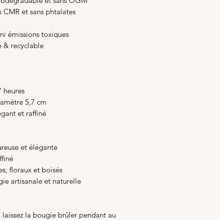
biodégradable et sans OGM
s CMR et sans phtalates
ni émissions toxiques
e & recyclable
7 heures
iamètre 5,7 cm
gant et raffiné
reuse et élégante
ffiné
, floraux et boisés
e artisanale et naturelle
, laissez la bougie brûler pendant au