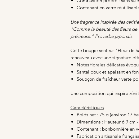
Combustion propre : sans suie
Contenant en verre réutilisabl
Une fragrance inspirée des cerisie
"Comme la beauté des fleurs de c
précieuse." Proverbe japonais
Cette bougie senteur "Fleur de Sa
renouveau avec une signature olfac
Notes florales délicates évoqua
Santal doux et apaisant en fo
Soupçon de fraîcheur verte pou
Une composition qui inspire zénitu
Caractéristiques
Poids net : 75 g (environ 17 h
Dimensions : Hauteur 6,9 cm 
Contenant : bonbonnière en v
Fabrication artisanale français