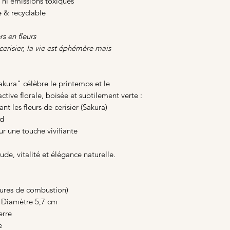
 ni émissions toxiques
e & recyclable
rs en fleurs
erisier, la vie est éphémère mais
kura" célèbre le printemps et le
tive florale, boisée et subtilement verte :
nt les fleurs de cerisier (Sakura)
nd
r une touche vivifiante
de, vitalité et élégance naturelle.
eures de combustion)
- Diamètre 5,7 cm
erre
e