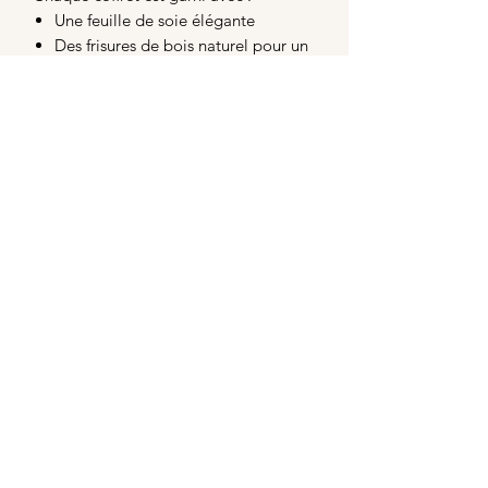
Une feuille de soie élégante
Des frisures de bois naturel pour un
maintien et un effet authentique
Un ruban en satin (vert, rose poudré
ou doré) pour une touche finale chic
et raffinée
Un coffret cadeau unique et
personnalisé
Lors de votre achat, il vous suffit de
spécifier quelles bougies vous
souhaitez placer à l'intérieur.
Idéal pour mettre en valeur vos
bougies parfumées et créer un cadeau
élégant.