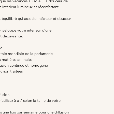
oque les vacances au soleil, la douceur de
un intérieur lumineux et réconfortant.
équilibré qui associe fraîcheur et douceur
enveloppe votre intérieur d’une
t dépaysante.
le
itale mondiale de la parfumerie
s matières animales
ffusion continue et homogène
et non traitées
fusion
 (utilisez 5 à 7 selon la taille de votre
ts une fois par semaine pour une diffusion