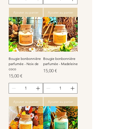
Ajouter au panier
Ajouter au panier
Bougie bonbonnière
Bougie bonbonnière
parfumée - Noix de
parfumée - Madeleine
coco
Prix
15,00 €
Prix
15,00 €
Ajouter au panier
Ajouter au panier