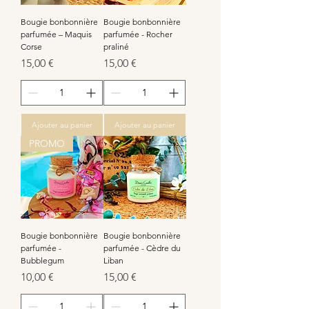
Bougie bonbonnière
Bougie bonbonnière
parfumée – Maquis
parfumée - Rocher
Corse
praliné
Prix
Prix
15,00 €
15,00 €
Ajouter au panier
Ajouter au panier
PROMO
Bougie bonbonnière
Bougie bonbonnière
parfumée -
parfumée - Cèdre du
Bubblegum
Liban
Prix
Prix
10,00 €
15,00 €