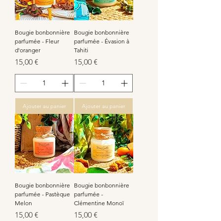
Bougie bonbonnière
Bougie bonbonnière
parfumée - Fleur
parfumée - Évasion à
d'oranger
Tahiti
Prix
Prix
15,00 €
15,00 €
Ajouter au panier
Ajouter au panier
Bougie bonbonnière
Bougie bonbonnière
parfumée - Pastèque
parfumée -
Melon
Clémentine Monoï
Prix
Prix
15,00 €
15,00 €