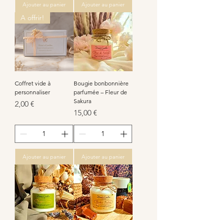
Ajouter au panier
Ajouter au panier
A offrir!
Coffret vide à
Bougie bonbonnière
personnaliser
parfumée – Fleur de
Sakura
Prix
2,00 €
Prix
15,00 €
Ajouter au panier
Ajouter au panier