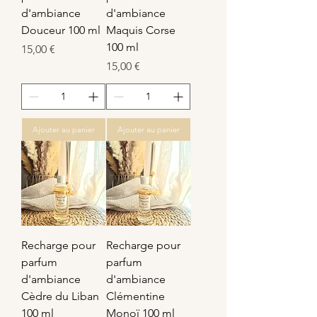
d'ambiance
d'ambiance
Douceur 100 ml
Maquis Corse
100 ml
Prix
15,00 €
Prix
15,00 €
Ajouter au panier
Ajouter au panier
Recharge pour
Recharge pour
parfum
parfum
d'ambiance
d'ambiance
Cèdre du Liban
Clémentine
100 ml
Monoï 100 ml