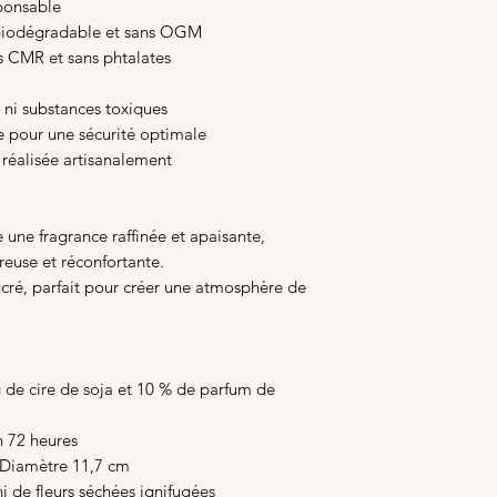
ponsable
 biodégradable et sans OGM
s CMR et sans phtalates
 ni substances toxiques
ge pour une sécurité optimale
 réalisée artisanalement
 une fragrance raffinée et apaisante,
euse et réconfortante.
ucré, parfait pour créer une atmosphère de
g de cire de soja et 10 % de parfum de
n 72 heures
 Diamètre 11,7 cm
i de fleurs séchées ignifugées