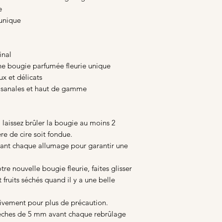
e
unique
inal
une bougie parfumée fleurie unique
x et délicats
tisanales et haut de gamme
, laissez brûler la bougie au moins 2
ère de cire soit fondue.
nt chaque allumage pour garantir une
re nouvelle bougie fleurie, faites glisser
t fruits séchés quand il y a une belle
ssivement pour plus de précaution.
èches de 5 mm avant chaque rebrûlage