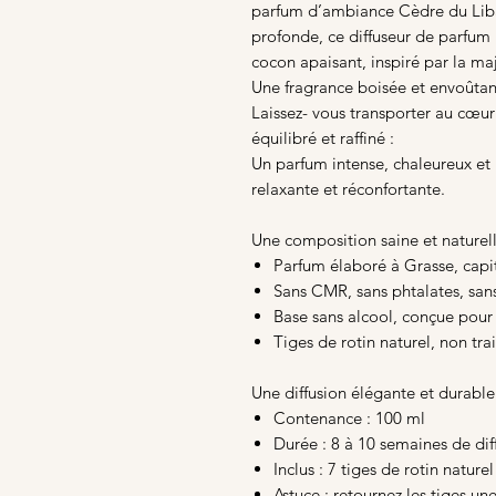
parfum d’ambiance Cèdre du Liban
profonde, ce diffuseur de parfum
cocon apaisant, inspiré par la maj
Une fragrance boisée et envoûta
Laissez- vous transporter au cœur
équilibré et raffiné :
Un parfum intense, chaleureux et
relaxante et réconfortante.
Une composition saine et naturel
Parfum élaboré à Grasse, capi
Sans CMR, sans phtalates, san
Base sans alcool, conçue pour
Tiges de rotin naturel, non tra
Une diffusion élégante et durable
Contenance : 100 ml
Durée : 8 à 10 semaines de dif
Inclus : 7 tiges de rotin naturel
Astuce : retournez les tiges un