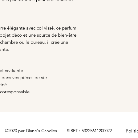
rre élégante avec col vissé, ce parfum
 objet déco et une source de bien-être.
 chambre ou le bureau, il crée une
ante.
t vivifiante
 dans vos pièces de vie
finé
écoresponsable
©2020 par Diane's Candles SIRET : 53225611200022
Politi