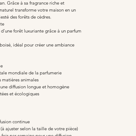
. Grâce à sa fragrance riche et
 naturel transforme votre maison en un
esté des forêts de cèdres.
nte
 d’une forêt luxuriante grâce à un parfum
 boisé, idéal pour créer une ambiance
le
tale mondiale de la parfumerie
s matières animales
 une diffusion longue et homogène
itées et écologiques
fusion continue
 (à ajuster selon la taille de votre pièce)
e fois par semaine pour une diffusion